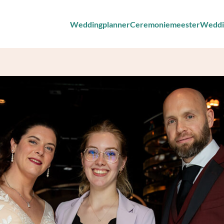
Weddingplanner
Ceremoniemeester
Weddi