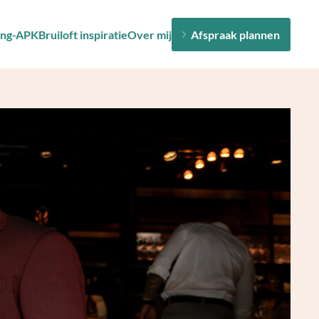
ng-APK
Bruiloft inspiratie
Over mij
Afspraak plannen