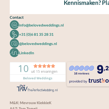
Kennismaken? Pla
Contact
info@belovedweddings.nl
+31 (0)6 81 35 28 31
@belovedweddings.nl
LinkedIn
9
,2
16 reviews
provided by
M&K: Mevrouw KiekkieK
A&T: Tom Tomeij