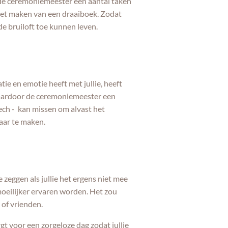
 de ceremoniemeester een aantal taken
 het maken van een draaiboek. Zodat
 de bruiloft toe kunnen leven.
tie en emotie heeft met jullie, heeft
Waardoor de ceremoniemeester een
ech - kan missen om alvast het
laar te maken.
e zeggen als jullie het ergens niet mee
 moeilijker ervaren worden. Het zou
e of vrienden.
t voor een zorgeloze dag zodat jullie