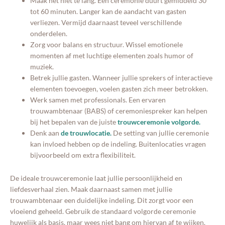
Maak het niet te lang. Een ceremonie duurt gemiddeld 30
tot 60 minuten. Langer kan de aandacht van gasten
verliezen. Vermijd daarnaast teveel verschillende
onderdelen.
Zorg voor balans en structuur. Wissel emotionele
momenten af met luchtige elementen zoals humor of
muziek.
Betrek jullie gasten. Wanneer jullie sprekers of interactieve
elementen toevoegen, voelen gasten zich meer betrokken.
Werk samen met professionals. Een ervaren
trouwambtenaar (BABS) of ceremoniespreker kan helpen
bij het bepalen van de juiste
trouwceremonie volgorde.
Denk aan
de trouwlocatie.
De setting van jullie ceremonie
kan invloed hebben op de indeling. Buitenlocaties vragen
bijvoorbeeld om extra flexibiliteit.
De ideale trouwceremonie laat jullie persoonlijkheid en
liefdesverhaal zien. Maak daarnaast samen met jullie
trouwambtenaar een duidelijke indeling. Dit zorgt voor een
vloeiend geheeld. Gebruik de standaard volgorde ceremonie
huwelijk als basis, maar wees niet bang om hiervan af te wijken.