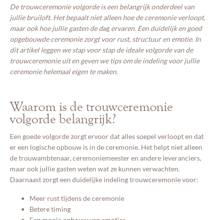
Over mij
De trouwceremonie volgorde is een belangrijk onderdeel van
jullie bruiloft. Het bepaalt niet alleen hoe de ceremonie verloopt,
maar ook hoe jullie gasten de d
ag
ervaren. Een duidelijk en goed
Afspraak plannen
opgebouwde ceremonie zorgt voor rust, structuur en emotie. In
dit artikel leggen we stap voor stap de ideale volgorde van de
trouwceremonie uit en geven we tips om de indeling voor jullie
ceremonie helemaal eigen te maken.
Waarom is de trouwceremonie
volgorde belangrijk?
Een goede volgorde zorgt ervoor dat alles soepel verloopt en dat
er een logische opbouw is in de ceremonie. Het helpt niet alleen
de trouwambtenaar, ceremoniemeester en andere leveranciers,
maar ook jullie gasten weten wat ze kunnen verwachten.
Daarnaast zorgt een duidelijke indeling trouwceremonie voor:
Meer rust tijdens de ceremonie
Betere timing
Een mooie opbouw van emoties