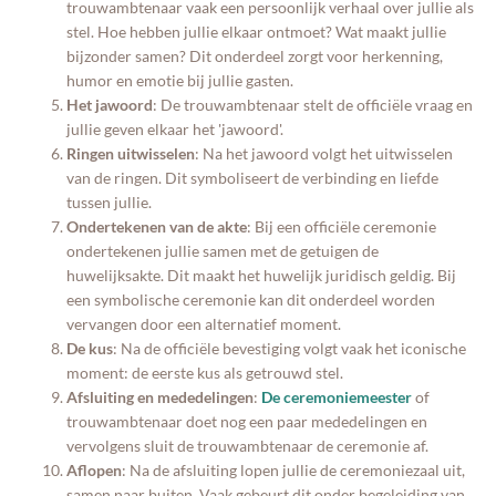
trouwambtenaar vaak een persoonlijk verhaal over jullie als
stel. Hoe hebben jullie elkaar ontmoet? Wat maakt jullie
bijzonder samen? Dit onderdeel zorgt voor herkenning,
humor en emotie bij jullie gasten.
Het jawoord
: De trouwambtenaar stelt de officiële vraag en
jullie geven elkaar het 'jawoord'.
Ringen uitwisselen
: Na het jawoord volgt het uitwisselen
van de ringen. Dit symboliseert de verbinding en liefde
tussen jullie.
Ondertekenen van de akte
: Bij een officiële ceremonie
ondertekenen jullie samen met de getuigen de
huwelijksakte. Dit maakt het huwelijk juridisch geldig. Bij
een symbolische ceremonie kan dit onderdeel worden
vervangen door een alternatief moment.
De kus
: Na de officiële bevestiging volgt vaak het iconische
moment: de eerste kus als getrouwd stel.
Afsluiting en mededelingen
:
De ceremoniemeester
of
trouwambtenaar doet nog een paar mededelingen en
vervolgens sluit de trouwambtenaar de ceremonie af.
Aflopen
: Na de afsluiting lopen jullie de ceremoniezaal uit,
samen naar buiten. Vaak gebeurt dit onder begeleiding van