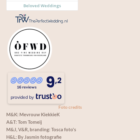
9
,2
16 reviews
provided by
Foto credits
M&K: Mevrouw KiekkieK
A&T: Tom Tomeij
M&J, V&R, branding: Tosca foto's
H&L: By Jasmin fotografie